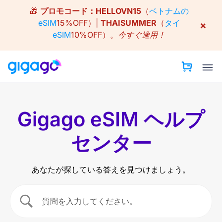
Skip
🎁
プロモコード：
HELLOVN15
（
ベトナムの
to
eSIM
15%OFF）|
THAISUMMER
（
タイ
×
content
eSIM
10%OFF）。
今すぐ適用！
Gigago eSIM ヘルプ
センター
あなたが探している答えを見つけましょう。