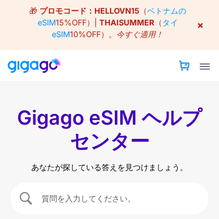
Skip
🎁
プロモコード：
HELLOVN15
（
ベトナムの
to
eSIM
15%OFF）|
THAISUMMER
（
タイ
×
content
eSIM
10%OFF）。
今すぐ適用！
Gigago eSIM ヘルプ
センター
あなたが探している答えを見つけましょう。