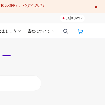
M
10%OFF）。
今すぐ適用！
×
JA
|
¥
JPY
めましょう
当社について
ター