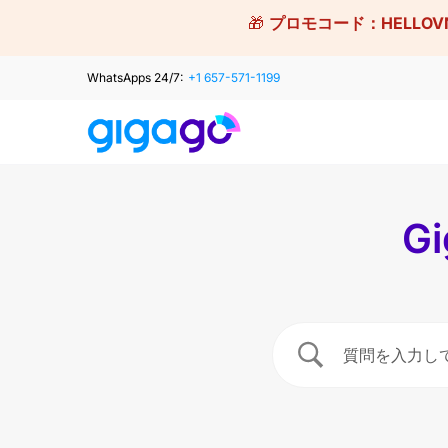
Skip
🎁
プロモコード：
HELLOV
to
content
WhatsApps 24/7:
+1 657-571-1199
G