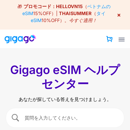
Skip
🎁
プロモコード：
HELLOVN15
（
ベトナムの
to
eSIM
15%OFF）|
THAISUMMER
（
タイ
×
content
eSIM
10%OFF）。
今すぐ適用！
Gigago eSIM ヘルプ
センター
あなたが探している答えを見つけましょう。