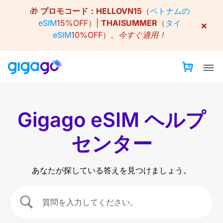
Skip
🎁
プロモコード：
HELLOVN15
（
ベトナムの
to
eSIM
15%OFF）|
THAISUMMER
（
タイ
×
content
eSIM
10%OFF）。
今すぐ適用！
Gigago eSIM ヘルプ
センター
あなたが探している答えを見つけましょう。