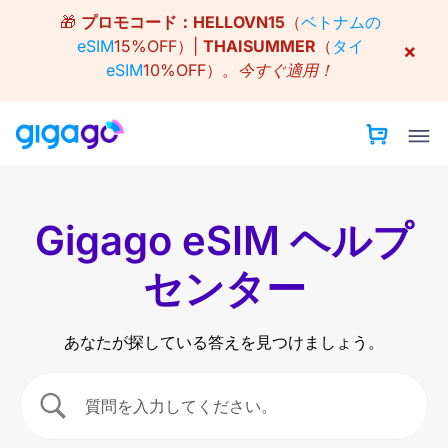
Skip
🎁
プロモコード：
HELLOVN15
（
ベトナムの
to
eSIM
15%OFF）|
THAISUMMER
（
タイ
×
content
eSIM
10%OFF）。
今すぐ適用！
Gigago eSIM ヘルプ
センター
あなたが探している答えを見つけましょう。