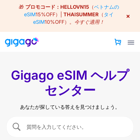
Skip
🎁
プロモコード：
HELLOVN15
（
ベトナムの
to
eSIM
15%OFF）|
THAISUMMER
（
タイ
×
content
eSIM
10%OFF）。
今すぐ適用！
Gigago eSIM ヘルプ
センター
あなたが探している答えを見つけましょう。