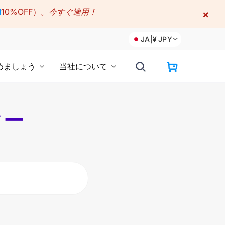
M
10%OFF）。
今すぐ適用！
×
JA
|
¥
JPY
めましょう
当社について
ター