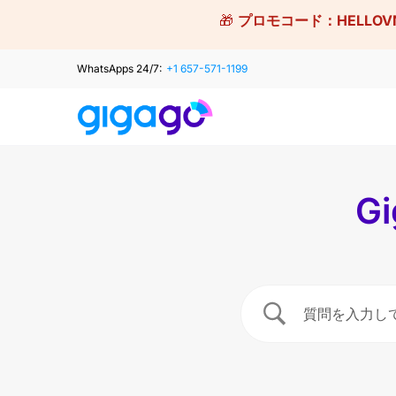
Skip
🎁
プロモコード：
HELLOV
to
content
WhatsApps 24/7:
+1 657-571-1199
G