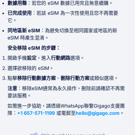
數據用罄
：若您的 eSIM 數據已用完且無意續購。
已完成使用
：若該 eSIM 為一次性使用且您不再需要
它。
同地區新 eSIM
：為避免切換至相同國家或地區的新
eSIM 時產生混淆。
安全移除 eSIM 的步驟：
開啟手機
設定
，進入
行動網路
選項。
選擇欲移除的 eSIM。
點擊
移除行動數據方案
、
刪除行動方案
或類似選項。
注意
：移除eSIM通常為永久操作，刪除前請確認不再需
要該服務。
如需進一步協助，請透過WhatsApp聯繫Gigago支援團
隊：
+1 657-571-1199
或電郵至
hello@gigago.com
。