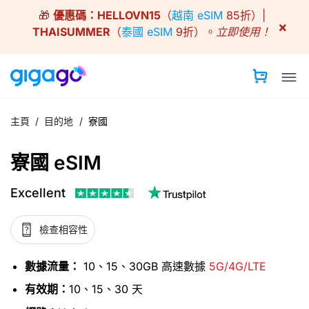
Skip
🎁
優惠碼：
HELLOVN15
（
越南 eSIM
85折）|
to
×
THAISUMMER
（
泰國 eSIM
9折）。
立即使用！
content
主頁
/
目的地
/
寮國
寮國 eSIM
Excellent
檢查相容性
數據流量：
10、15、30GB 高速數據
5G/4G/LTE
有效期：
10、15、30 天