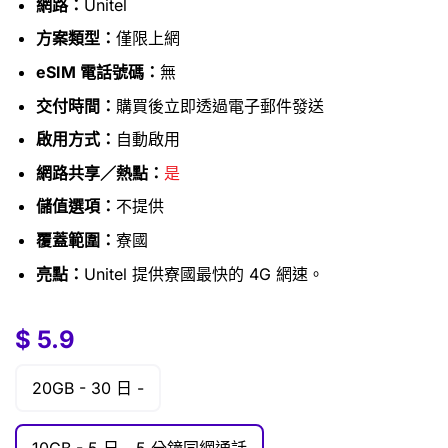
網路：
Unitel
方案類型：
僅限上網
eSIM 電話號碼：
無
交付時間：
購買後立即透過電子郵件發送
啟用方式：
自動啟用
網路共享／熱點：
是
儲值選項：
不提供
覆蓋範圍：
寮國
亮點：
Unitel 提供寮國最快的 4G 網速。
$
$
5.9
5.9
–
$
13.5
20GB -
30 日 -
10GB -
5 日 -
5 分鐘同網通話