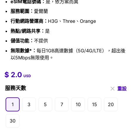
eSIM電話號碼：
是，依方案而異
服務範圍：
愛爾蘭
行動網路營運商：
H3G、Three、Orange
熱點/網路共享：
是
儲值功能：
不提供
無限數據*：
每日1GB高速數據（5G/4G/LTE），超出後
以5Mbps無限使用。
$
2.0
$
2.0
–
$
99.5
USD
服務天數
重設
1
3
5
7
10
15
20
30