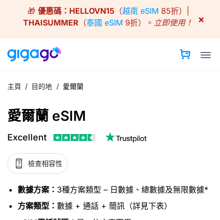
Skip
🎁
優惠碼：
HELLOVN15
（
越南 eSIM
85折）|
to
×
THAISUMMER
（
泰國 eSIM
9折）。
立即使用！
content
主頁
/
目的地
/
愛爾蘭
愛爾蘭 eSIM
Excellent
檢查相容性
數據方案：
3種方案類型 – 日數據、總數據及無限數據*
方案類型：
數據 + 通話 + 簡訊（詳見下表）