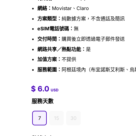
網絡：
Movistar、Claro
方案類型：
純數據方案，不含通話及簡訊
eSIM電話號碼：
無
交付時間：
購買後立即透過電子郵件發送
網路共享／熱點功能：
是
加值方案：
不提供
服務範圍：
阿根廷境內（布宜諾斯艾利斯、烏
$
6.0
$
6.0
–
$
46.0
USD
服務天數
7
15
30