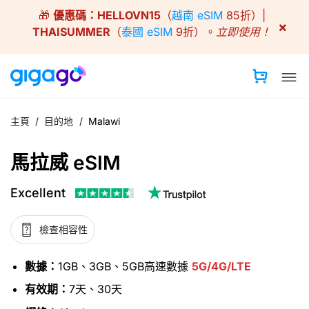
Skip
🎁
優惠碼：
HELLOVN15
（
越南 eSIM
85折）|
to
×
THAISUMMER
（
泰國 eSIM
9折）。
立即使用！
content
主頁
/
目的地
/
Malawi
馬拉威 eSIM
Excellent
檢查相容性
數據：
1GB、3GB、5GB高速數據
5G/4G/LTE
有效期：
7天、30天