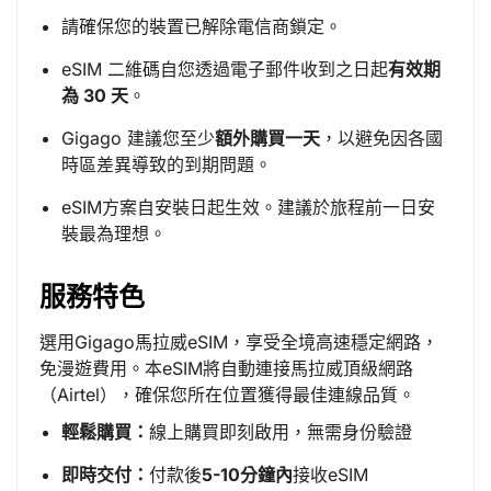
請確保您的裝置已解除電信商鎖定。
eSIM 二維碼自您透過電子郵件收到之日起
有效期
為 30 天
。
Gigago 建議您至少
額外購買一天
，以避免因各國
時區差異導致的到期問題。
eSIM方案自安裝日起生效。建議於旅程前一日安
裝最為理想。
服務特色
選用Gigago馬拉威eSIM，享受全境高速穩定網路，
免漫遊費用。本eSIM將自動連接馬拉威頂級網路
（Airtel），確保您所在位置獲得最佳連線品質。
輕鬆購買：
線上購買即刻啟用，無需身份驗證
即時交付：
付款後
5-10分鐘內
接收eSIM