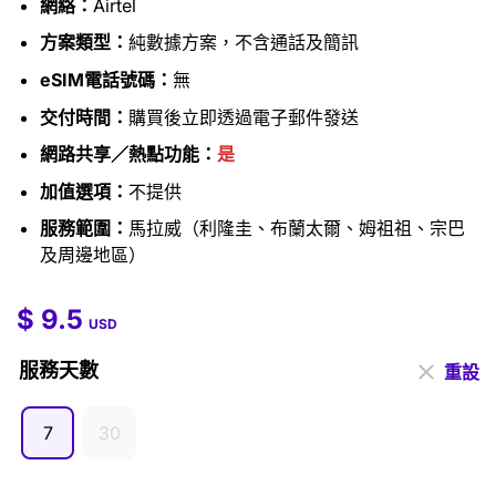
網絡：
Airtel
方案類型：
純數據方案，不含通話及簡訊
eSIM電話號碼：
無
交付時間：
購買後立即透過電子郵件發送
網路共享／熱點功能：
是
加值選項：
不提供
服務範圍：
馬拉威（利隆圭、布蘭太爾、姆祖祖、宗巴
及周邊地區）
$
9.5
$
9.5
–
$
45.5
USD
服務天數
重設
7
30