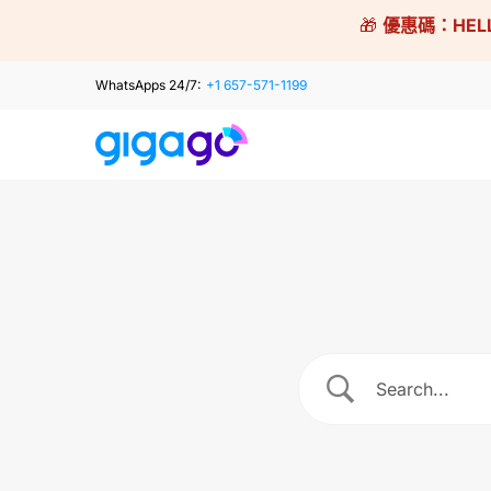
Skip
🎁
優惠碼：
HEL
to
content
WhatsApps 24/7:
+1 657-571-1199