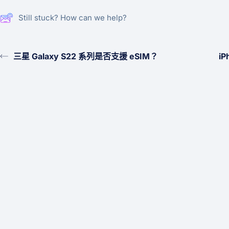
Still stuck? How can we help?
三星 Galaxy S22 系列是否支援 eSIM？
iP