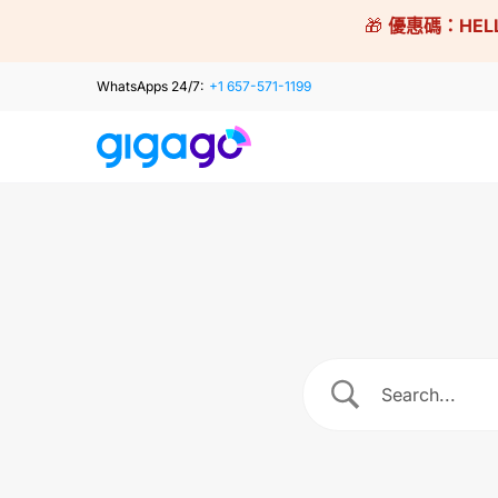
Skip
🎁
優惠碼：
HEL
to
content
WhatsApps 24/7:
+1 657-571-1199