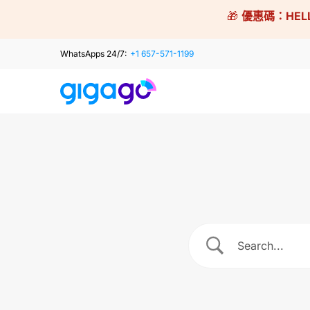
Skip
🎁
優惠碼：
HEL
to
content
WhatsApps 24/7:
+1 657-571-1199