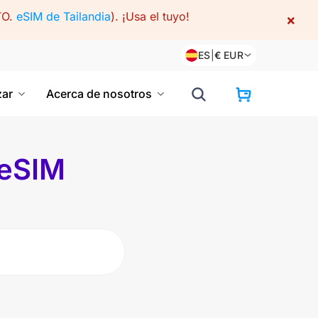
TO.
eSIM de Tailandia
).
¡Usa el tuyo!
×
ES
|
€
EUR
ar
Acerca de nosotros
 eSIM