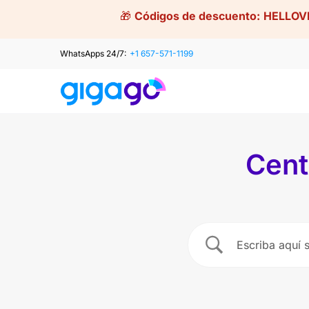
Skip
🎁
Códigos de descuento:
HELLOV
to
content
WhatsApps 24/7:
+1 657-571-1199
Cent