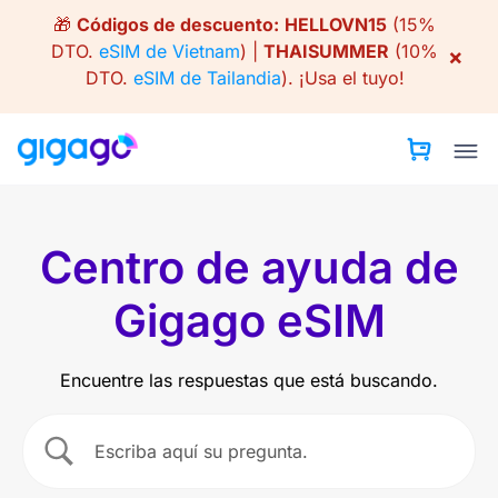
Skip
🎁
Códigos de descuento:
HELLOVN15
(15%
to
DTO.
eSIM de Vietnam
) |
THAISUMMER
(10%
×
content
DTO.
eSIM de Tailandia
).
¡Usa el tuyo!
Centro de ayuda de
Gigago eSIM
Encuentre las respuestas que está buscando.