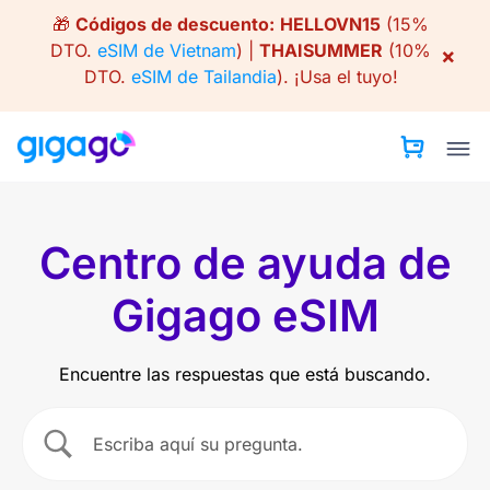
Skip
🎁
Códigos de descuento:
HELLOVN15
(15%
to
DTO.
eSIM de Vietnam
) |
THAISUMMER
(10%
×
content
DTO.
eSIM de Tailandia
).
¡Usa el tuyo!
Centro de ayuda de
Gigago eSIM
Encuentre las respuestas que está buscando.