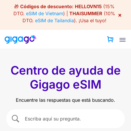
Skip
🎁
Códigos de descuento:
HELLOVN15
(15%
to
DTO.
eSIM de Vietnam
) |
THAISUMMER
(10%
×
content
DTO.
eSIM de Tailandia
).
¡Usa el tuyo!
Centro de ayuda de
Gigago eSIM
Encuentre las respuestas que está buscando.