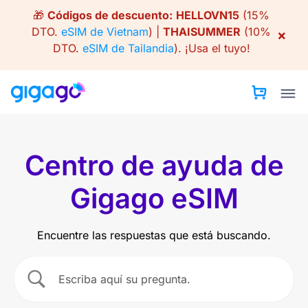
Skip
🎁
Códigos de descuento:
HELLOVN15
(15%
to
DTO.
eSIM de Vietnam
) |
THAISUMMER
(10%
×
content
DTO.
eSIM de Tailandia
).
¡Usa el tuyo!
Centro de ayuda de
Gigago eSIM
Encuentre las respuestas que está buscando.