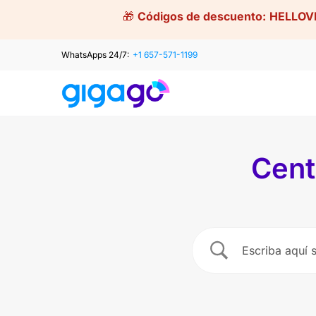
Skip
🎁
Códigos de descuento:
HELLOV
to
content
WhatsApps 24/7:
+1 657-571-1199
Cent