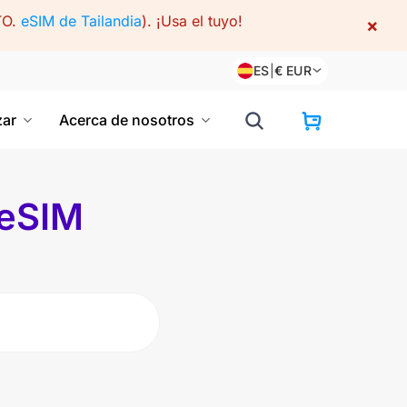
TO.
eSIM de Tailandia
).
¡Usa el tuyo!
×
ES
|
€
EUR
ar
Acerca de nosotros
 eSIM