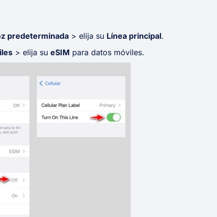
oz predeterminada
> elija su
Línea principal
.
iles
> elija su
eSIM
para datos móviles.