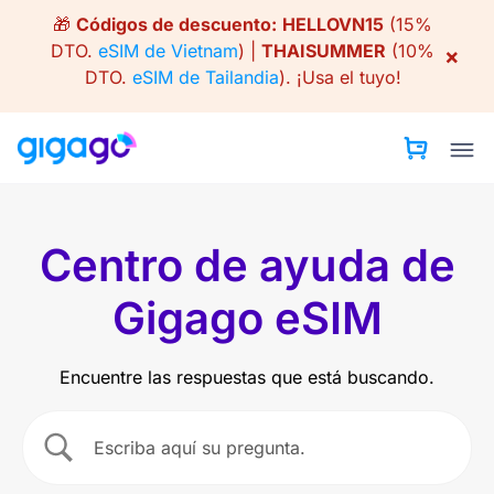
Skip
🎁
Códigos de descuento:
HELLOVN15
(15%
to
DTO.
eSIM de Vietnam
) |
THAISUMMER
(10%
×
content
DTO.
eSIM de Tailandia
).
¡Usa el tuyo!
Centro de ayuda de
Gigago eSIM
Encuentre las respuestas que está buscando.