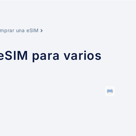
omprar una eSIM
SIM para varios