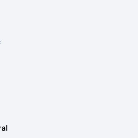
:
ral