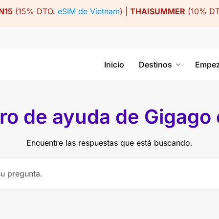
N15
(15% DTO.
eSIM de Vietnam
) |
THAISUMMER
(10% D
Inicio
Destinos
Empez
ro de ayuda de Gigago
Encuentre las respuestas que está buscando.