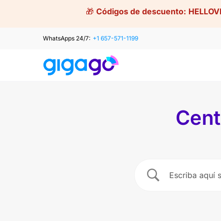
Skip
🎁
Códigos de descuento:
HELLOV
to
content
WhatsApps 24/7:
+1 657-571-1199
Cent