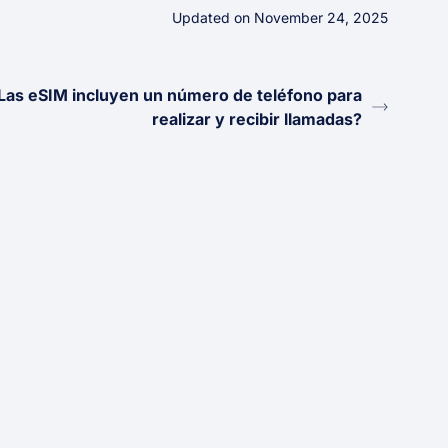
Updated on November 24, 2025
Las eSIM incluyen un número de teléfono para
realizar y recibir llamadas?