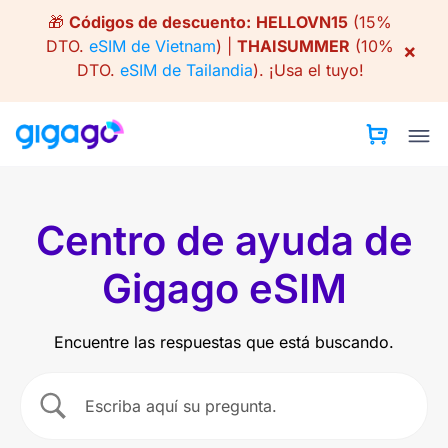
Skip
🎁
Códigos de descuento:
HELLOVN15
(15%
to
DTO.
eSIM de Vietnam
) |
THAISUMMER
(10%
×
content
DTO.
eSIM de Tailandia
).
¡Usa el tuyo!
Centro de ayuda de
Gigago eSIM
Encuentre las respuestas que está buscando.