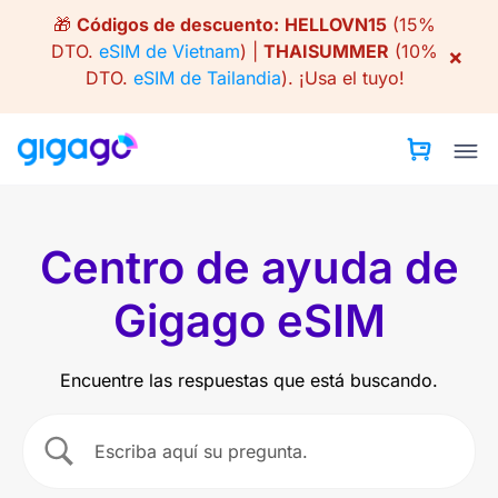
Skip
🎁
Códigos de descuento:
HELLOVN15
(15%
to
DTO.
eSIM de Vietnam
) |
THAISUMMER
(10%
×
content
DTO.
eSIM de Tailandia
).
¡Usa el tuyo!
Centro de ayuda de
Gigago eSIM
Encuentre las respuestas que está buscando.