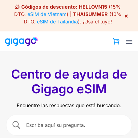
Skip
🎁
Códigos de descuento:
HELLOVN15
(15%
to
DTO.
eSIM de Vietnam
) |
THAISUMMER
(10%
×
content
DTO.
eSIM de Tailandia
).
¡Usa el tuyo!
Centro de ayuda de
Gigago eSIM
Encuentre las respuestas que está buscando.