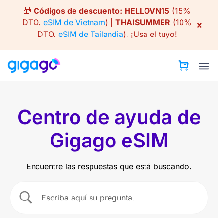
Skip
🎁
Códigos de descuento:
HELLOVN15
(15%
to
DTO.
eSIM de Vietnam
) |
THAISUMMER
(10%
×
content
DTO.
eSIM de Tailandia
).
¡Usa el tuyo!
Centro de ayuda de
Gigago eSIM
Encuentre las respuestas que está buscando.