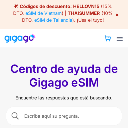
Skip
🎁
Códigos de descuento:
HELLOVN15
(15%
to
DTO.
eSIM de Vietnam
) |
THAISUMMER
(10%
×
content
DTO.
eSIM de Tailandia
).
¡Usa el tuyo!
Centro de ayuda de
Gigago eSIM
Encuentre las respuestas que está buscando.