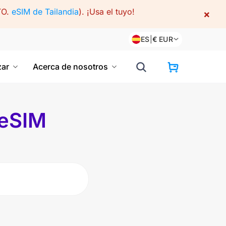
TO.
eSIM de Tailandia
).
¡Usa el tuyo!
×
ES
|
€
EUR
ar
Acerca de nosotros
 eSIM