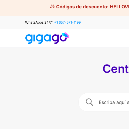
Skip
🎁
Códigos de descuento:
HELLOV
to
content
WhatsApps 24/7:
+1 657-571-1199
Cent