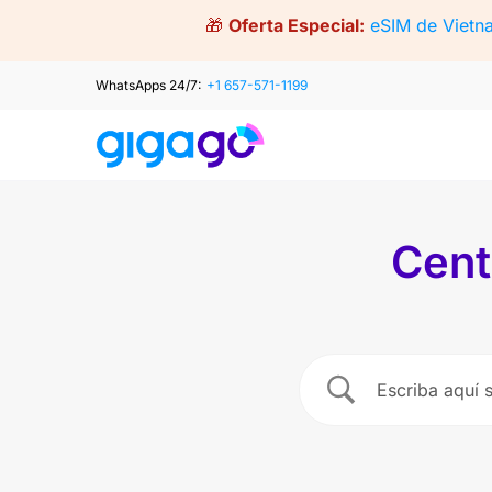
Skip
🎁
Oferta Especial:
eSIM de Vietn
to
content
WhatsApps 24/7:
+1 657-571-1199
Cent