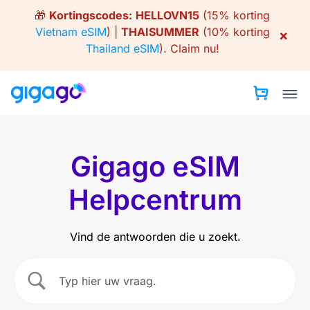
Skip
🎁
Kortingscodes:
HELLOVN15
(15% korting
to
Vietnam eSIM
) |
THAISUMMER
(10% korting
×
content
Thailand eSIM
).
Claim nu!
Gigago eSIM
Helpcentrum
Vind de antwoorden die u zoekt.