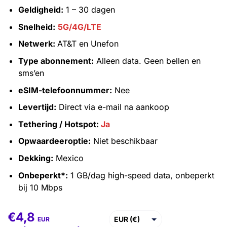
Geldigheid:
1 – 30 dagen
Snelheid:
5G/4G/LTE
Netwerk:
AT&T en Unefon
Type abonnement:
Alleen data. Geen bellen en
sms’en
eSIM-telefoonnummer:
Nee
Levertijd:
Direct via e-mail na aankoop
Tethering / Hotspot:
Ja
Opwaardeeroptie:
Niet beschikbaar
Dekking:
Mexico
Onbeperkt*:
1 GB/dag high-speed data, onbeperkt
bij 10 Mbps
€
4,8
€
4,8
–
€
367,6
EUR (€)
EUR