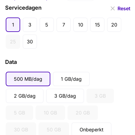
USD ($)
Servicedagen
Reset
GBP (£)
1
3
5
7
10
15
20
AUD ($)
CAD ($)
25
30
SGD ($)
Data
500 MB/dag
1 GB/dag
2 GB/dag
3 GB/dag
3 GB
5 GB
10 GB
20 GB
30 GB
50 GB
Onbeperkt