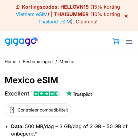
Skip
🎁
Kortingscodes:
HELLOVN15
(15% korting
to
Vietnam eSIM
) |
THAISUMMER
(10% korting
×
content
Thailand eSIM
).
Claim nu!
Home
/
Bestemmingen
/
Mexico
Mexico eSIM
Excellent
Controleer compatibiliteit
Data:
500 MB/dag – 3 GB/dag of 3 GB – 50 GB of
onbeperkt*