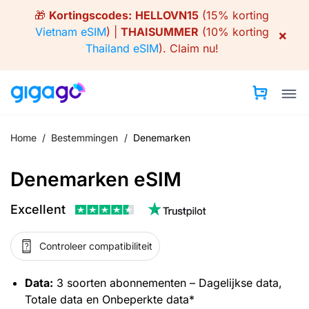
Skip
🎁
Kortingscodes:
HELLOVN15
(15% korting
to
Vietnam eSIM
) |
THAISUMMER
(10% korting
×
content
Thailand eSIM
).
Claim nu!
Home
/
Bestemmingen
/
Denemarken
Denemarken eSIM
Excellent
Controleer compatibiliteit
Data:
3 soorten abonnementen – Dagelijkse data,
Totale data en Onbeperkte data*