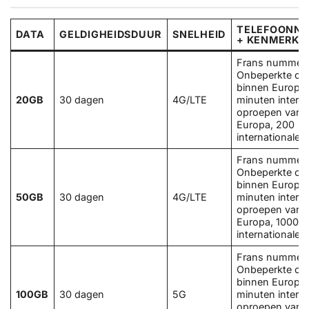
TELEFOONN
DATA
GELDIGHEIDSDUUR
SNELHEID
+ KENMERKE
Frans nummer
Onbeperkte op
binnen Europa,
20GB
30 dagen
4G/LTE
minuten interna
oproepen vanui
Europa, 200
internationale 
Frans nummer
Onbeperkte op
binnen Europa,
50GB
30 dagen
4G/LTE
minuten interna
oproepen vanui
Europa, 1000
internationale 
Frans nummer
Onbeperkte op
binnen Europa,
100GB
30 dagen
5G
minuten interna
oproepen vanui