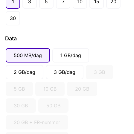
1
3
5
7
10
15
20
AUD ($)
CAD ($)
30
SGD ($)
Data
500 MB/dag
1 GB/dag
2 GB/dag
3 GB/dag
3 GB
5 GB
10 GB
20 GB
30 GB
50 GB
20 GB + FR-nummer