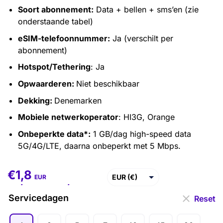
Soort abonnement:
Data + bellen + sms’en (zie
onderstaande tabel)
eSIM-telefoonnummer:
Ja (verschilt per
abonnement)
Hotspot/Tethering
: Ja
Opwaarderen:
Niet beschikbaar
Dekking:
Denemarken
Mobiele netwerkoperator
: HI3G, Orange
Onbeperkte data*:
1 GB/dag high-speed data
5G/4G/LTE, daarna onbeperkt met 5 Mbps.
€
1,8
€
1,8
–
€
86,4
EUR (€)
EUR
USD ($)
Servicedagen
Reset
GBP (£)