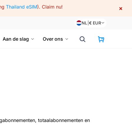
ing
Thailand eSIM
).
Claim nu!
×
NL
|
€
EUR
Aan de slag
Over ons
gabonnementen, totaalabonnementen en