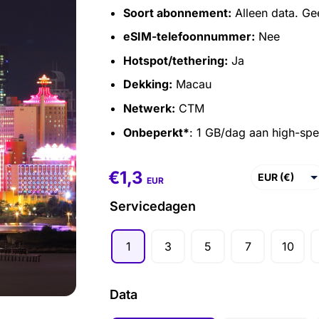
Soort abonnement:
Alleen data. Ge
eSIM-telefoonnummer:
Nee
Hotspot/tethering:
Ja
Dekking:
Macau
Netwerk:
CTM
Onbeperkt*
: 1 GB/dag aan high-sp
€
1,3
€
1,3
–
€
56,9
EUR (€)
EUR
USD ($)
Servicedagen
GBP (£)
1
3
5
7
10
AUD ($)
CAD ($)
Data
SGD ($)