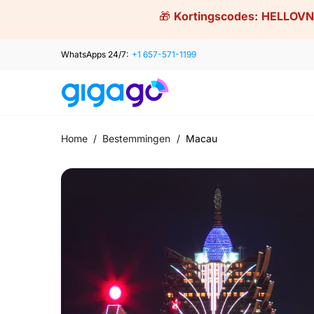
Skip
🎁
Kortingscodes:
HELLOVN
to
content
WhatsApps 24/7:
+1 657-571-1199
Home
/
Bestemmingen
/
Macau