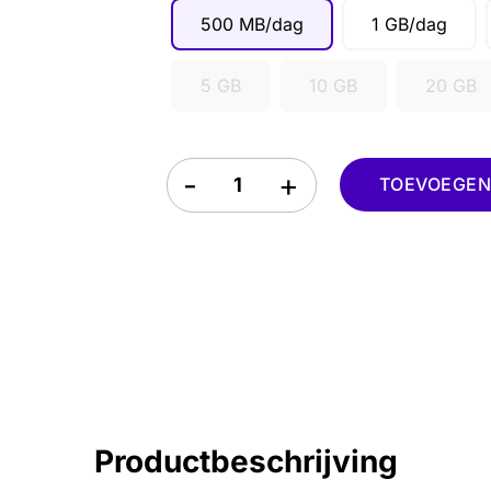
500 MB/dag
1 GB/dag
5 GB
10 GB
20 GB
Macau eSIM quantity
TOEVOEGEN 
Productbeschrijving