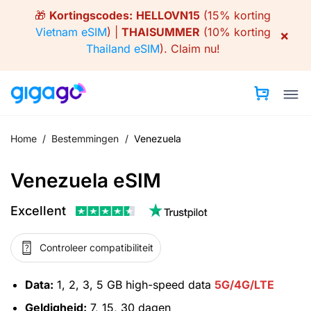
Skip
🎁
Kortingscodes:
HELLOVN15
(15% korting
to
Vietnam eSIM
) |
THAISUMMER
(10% korting
×
content
Thailand eSIM
).
Claim nu!
Home
/
Bestemmingen
/
Venezuela
Venezuela eSIM
Excellent
Controleer compatibiliteit
Data:
1, 2, 3, 5 GB high-speed data
5G/4G/LTE
Geldigheid:
7, 15, 30 dagen