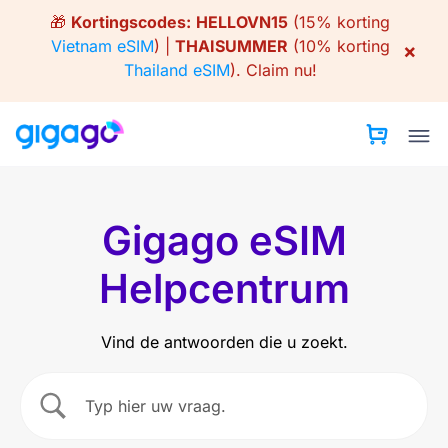
Skip
🎁
Kortingscodes:
HELLOVN15
(15% korting
to
Vietnam eSIM
) |
THAISUMMER
(10% korting
×
content
Thailand eSIM
).
Claim nu!
Gigago eSIM
Helpcentrum
Vind de antwoorden die u zoekt.