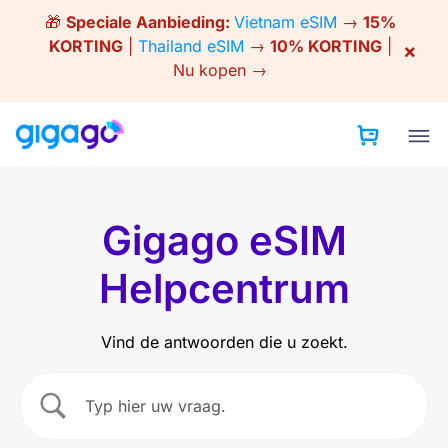
Skip
🎁
Speciale Aanbieding:
Vietnam eSIM
→
15%
to
KORTING
|
Thailand eSIM
→
10% KORTING
|
×
content
Nu kopen →
Gigago eSIM
Helpcentrum
Vind de antwoorden die u zoekt.