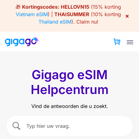
Skip
🎁
Kortingscodes:
HELLOVN15
(15% korting
to
Vietnam eSIM
) |
THAISUMMER
(10% korting
×
content
Thailand eSIM
).
Claim nu!
Gigago eSIM
Helpcentrum
Vind de antwoorden die u zoekt.