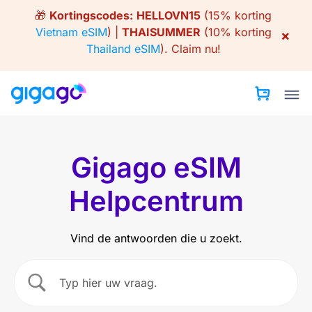
Skip
🎁
Kortingscodes:
HELLOVN15
(15% korting
to
Vietnam eSIM
) |
THAISUMMER
(10% korting
×
content
Thailand eSIM
).
Claim nu!
Gigago eSIM
Helpcentrum
Vind de antwoorden die u zoekt.