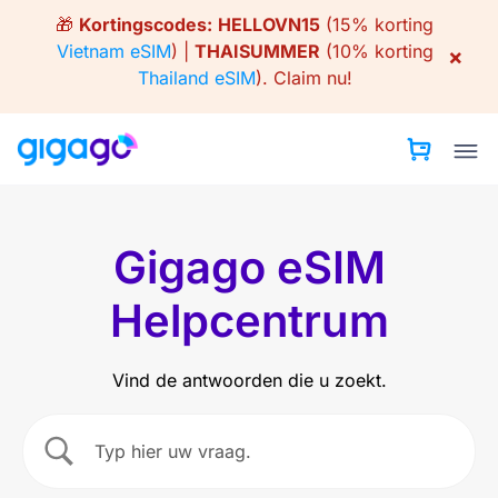
Skip
🎁
Kortingscodes:
HELLOVN15
(15% korting
to
Vietnam eSIM
) |
THAISUMMER
(10% korting
×
content
Thailand eSIM
).
Claim nu!
Gigago eSIM
Helpcentrum
Vind de antwoorden die u zoekt.