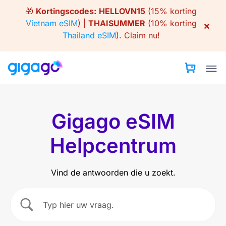
Skip
🎁
Kortingscodes:
HELLOVN15
(15% korting
to
Vietnam eSIM
) |
THAISUMMER
(10% korting
×
content
Thailand eSIM
).
Claim nu!
Gigago eSIM
Helpcentrum
Vind de antwoorden die u zoekt.