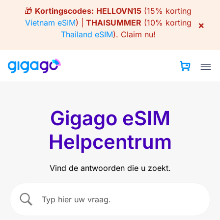
Skip
🎁
Kortingscodes:
HELLOVN15
(15% korting
to
Vietnam eSIM
) |
THAISUMMER
(10% korting
×
content
Thailand eSIM
).
Claim nu!
Gigago eSIM
Helpcentrum
Vind de antwoorden die u zoekt.