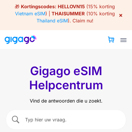
Skip
🎁
Kortingscodes:
HELLOVN15
(15% korting
to
Vietnam eSIM
) |
THAISUMMER
(10% korting
×
content
Thailand eSIM
).
Claim nu!
Gigago eSIM
Helpcentrum
Vind de antwoorden die u zoekt.