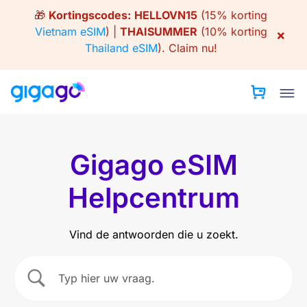
Skip
🎁
Kortingscodes:
HELLOVN15
(15% korting
to
Vietnam eSIM
) |
THAISUMMER
(10% korting
×
content
Thailand eSIM
).
Claim nu!
Gigago eSIM
Helpcentrum
Vind de antwoorden die u zoekt.