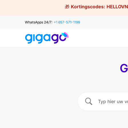
Skip
🎁
Kortingscodes:
HELLOVN
to
content
WhatsApps 24/7:
+1 657-571-1199
G