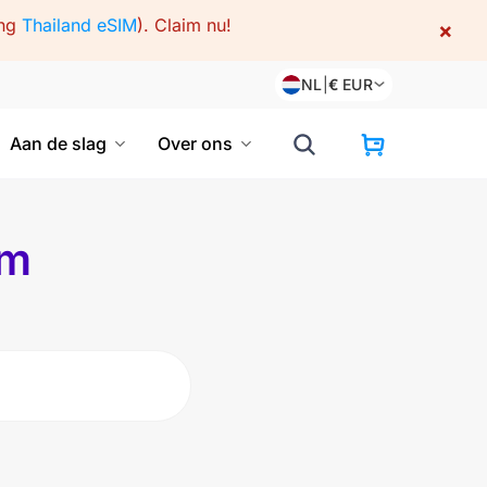
ing
Thailand eSIM
).
Claim nu!
×
NL
|
€
EUR
Aan de slag
Over ons
um