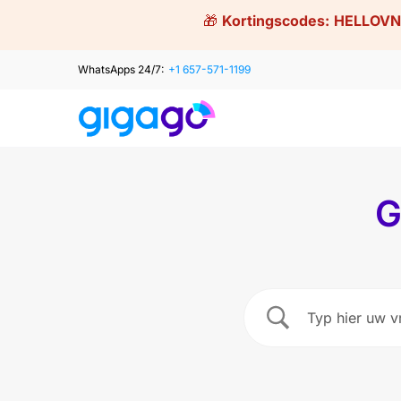
Skip
🎁
Kortingscodes:
HELLOVN
to
content
WhatsApps 24/7:
+1 657-571-1199
G