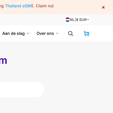
ing
Thailand eSIM
).
Claim nu!
×
NL
|
€
EUR
Aan de slag
Over ons
um