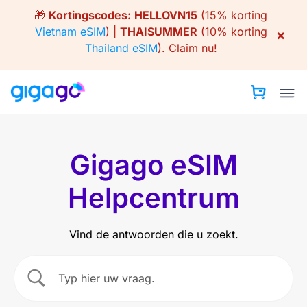
Skip
🎁
Kortingscodes:
HELLOVN15
(15% korting
to
Vietnam eSIM
) |
THAISUMMER
(10% korting
×
content
Thailand eSIM
).
Claim nu!
Gigago eSIM
Helpcentrum
Vind de antwoorden die u zoekt.