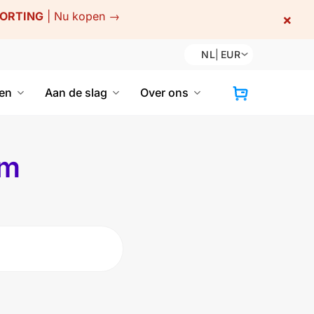
KORTING
|
Nu kopen →
×
NL
|
EUR
en
Aan de slag
Over ons
um