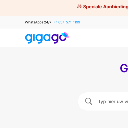
Skip
🎁
Speciale Aanbiedin
to
content
WhatsApps 24/7:
+1 657-571-1199
G