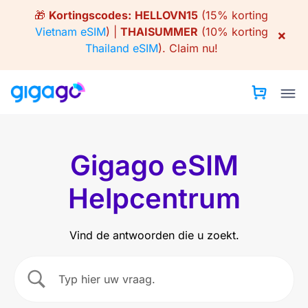
Skip
🎁
Kortingscodes:
HELLOVN15
(15% korting
to
Vietnam eSIM
) |
THAISUMMER
(10% korting
×
content
Thailand eSIM
).
Claim nu!
Gigago eSIM
Helpcentrum
Vind de antwoorden die u zoekt.